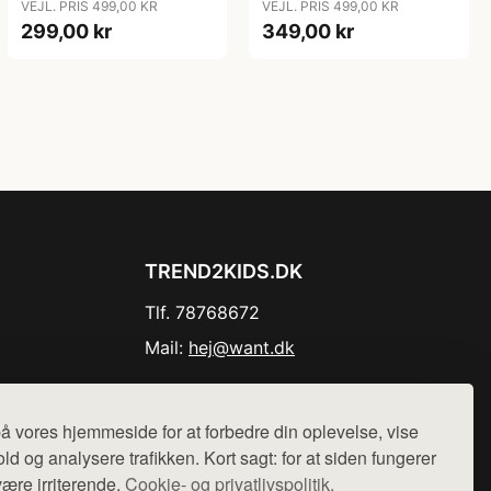
VEJL. PRIS 499,00 KR
VEJL. PRIS 499,00 KR
299,00 kr
349,00 kr
TREND2KIDS.DK
Tlf. 78768672
Mail:
hej@want.dk
Cookie- og privatlivspolitik
å vores hjemmeside for at forbedre din oplevelse, vise
ld og analysere trafikken. Kort sagt: for at siden fungerer
være irriterende.
Cookie- og privatlivspolitik.