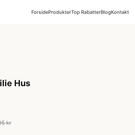
Forside
Produkter
Top Rabatter
Blog
Kontakt
ilie Hus
95 kr