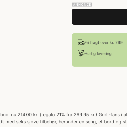
Fri fragt over kr. 799
Hurtig levering
lbud: nu 214.00 kr. (regalo 21% fra 269.95 kr.) Gurli-fans i a
yldt med seks sjove tilbehør, herunder en seng, et bord og s