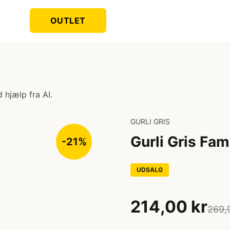
OUTLET
 hjælp fra AI.
GURLI GRIS
Gurli Gris Fam
-21%
UDSALG
214,00 kr
269,