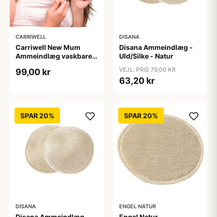
CARRIWELL
DISANA
Carriwell New Mum
Disana Ammeindlæg -
Ammeindlæg vaskbare
Uld/Silke - Natur
one size - hvid
VEJL. PRIS 79,00 KR
99,00 kr
63,20 kr
SPAR 20%
SPAR 20%
DISANA
ENGEL NATUR
Disana Ammeindlæg -
Engel Natur