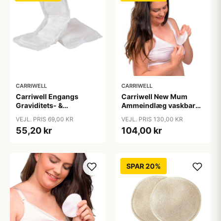
CARRIWELL
CARRIWELL
Carriwell Engangs
Carriwell New Mum
Graviditets- &
Ammeindlæg vaskbar
Efterfødselsbind - 10
silke one size - hvid
VEJL. PRIS 69,00 KR
VEJL. PRIS 130,00 KR
stk.
55,20 kr
104,00 kr
SPAR 20%