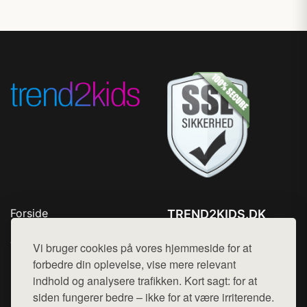
Forside
TREND2KIDS.DK
Produkter
Tlf. 78768672
Top Rabatter
Vi bruger cookies på vores hjemmeside for at
Mail:
hej@want.dk
Blog
forbedre din oplevelse, vise mere relevant
Kontakt
indhold og analysere trafikken. Kort sagt: for at
Cookie- og privatlivspolitik
siden fungerer bedre – ikke for at være irriterende.