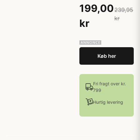
199,00
239,95
kr
kr
Køb her
Fri fragt over kr.
799
Hurtig levering