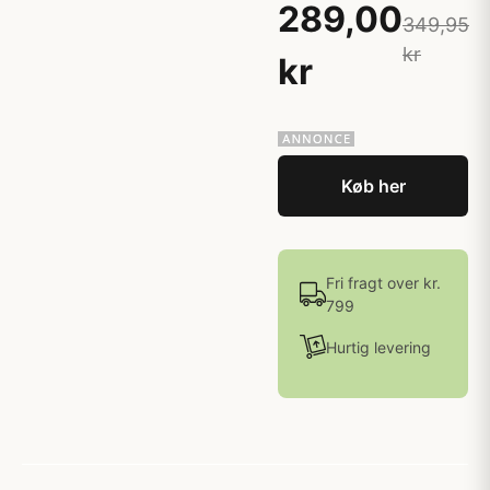
289,00
349,95
kr
kr
Køb her
Fri fragt over kr.
799
Hurtig levering