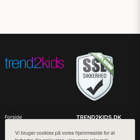
Forside
TREND2KIDS.DK
Produkter
Tlf. 78768672
Top Rabatter
Vi bruger cookies på vores hjemmeside for at
Mail:
hej@want.dk
Blog