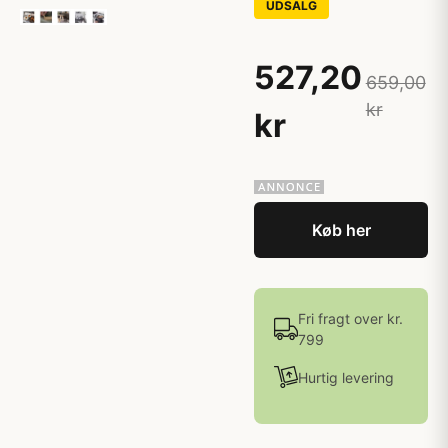
UDSALG
527,20
659,00
kr
kr
Køb her
Fri fragt over kr.
799
Hurtig levering