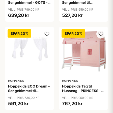
Sengehimmel - GOTS -
Sengehimmel til
Latte
Himmelseng - Flere
VEJL. PRIS 799,00 KR
VEJL. PRIS 659,00 KR
Størrelser -
639,20 kr
527,20 kr
Hvid/Transparent
SPAR 20%
SPAR 20%
HOPPEKIDS
HOPPEKIDS
Hoppekids ECO Dream -
Hoppekids Tag til
Sengehimmel til
Husseng - PRINCESS -
Himmelseng - Flere
Flere Størrelser
VEJL. PRIS 739,00 KR
VEJL. PRIS 959,00 KR
Størrelser -
591,20 kr
767,20 kr
Hvid/Transparent