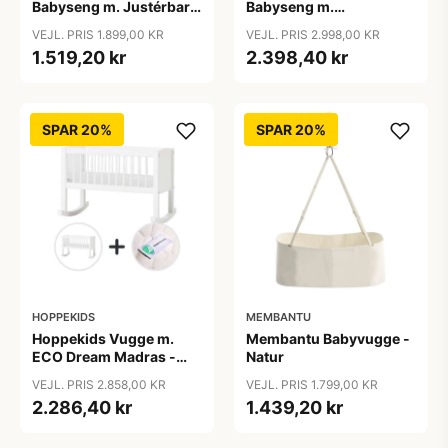
Babyseng m. Justérbar
Babyseng m.
Højde og Sidepanel -
Skummadras -
VEJL. PRIS 1.899,00 KR
VEJL. PRIS 2.998,00 KR
Hvid
Justérbar Højde og
1.519,20 kr
2.398,40 kr
Sidepanel - Hvid
SPAR 20%
SPAR 20%
HOPPEKIDS
MEMBANTU
Hoppekids Vugge m.
Membantu Babyvugge -
ECO Dream Madras -
Natur
40x80 cm. - Hvid
VEJL. PRIS 2.858,00 KR
VEJL. PRIS 1.799,00 KR
2.286,40 kr
1.439,20 kr