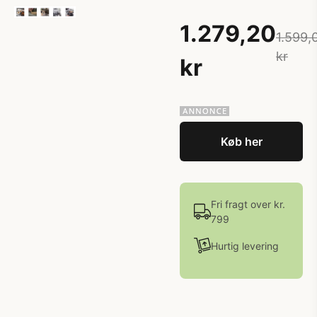
1.279,20
1.599,
kr
kr
Køb her
Fri fragt over kr.
799
Hurtig levering