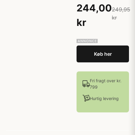
244,00
249,95
kr
kr
Køb her
Fri fragt over kr.
799
Hurtig levering