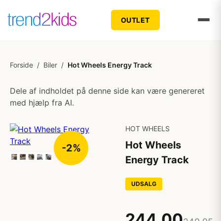
OUTLET
Forside
/
Biler
/
Hot Wheels Energy Track
Dele af indholdet på denne side kan være genereret
med hjælp fra AI.
HOT WHEELS
Hot Wheels
-2%
Energy Track
UDSALG
244,00