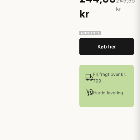
249,95
kr
kr
Køb her
Fri fragt over kr.
799
Hurtig levering