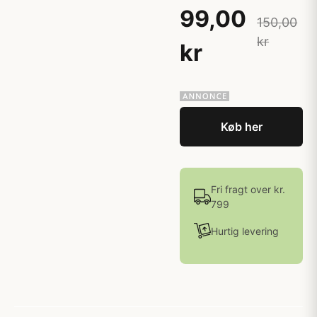
99,00
150,00
kr
kr
Køb her
Fri fragt over kr.
799
Hurtig levering