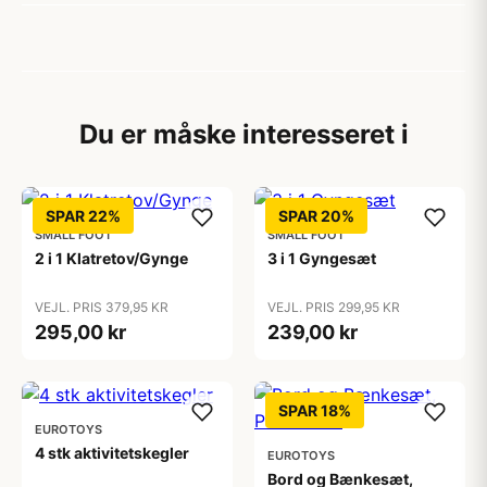
Du er måske interesseret i
SPAR 22%
SPAR 20%
SMALL FOOT
SMALL FOOT
2 i 1 Klatretov/Gynge
3 i 1 Gyngesæt
VEJL. PRIS 379,95 KR
VEJL. PRIS 299,95 KR
295,00 kr
239,00 kr
SPAR 18%
EUROTOYS
4 stk aktivitetskegler
EUROTOYS
Bord og Bænkesæt,