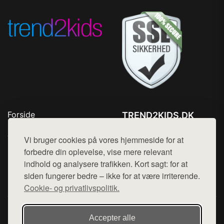
Forside
TREND2KIDS.DK
Produkter
Tlf. 78768672
Top Rabatter
Vi bruger cookies på vores hjemmeside for at
Mail:
hej@want.dk
Blog
forbedre din oplevelse, vise mere relevant
Kontakt
indhold og analysere trafikken. Kort sagt: for at
Cookie- og privatlivspolitik
siden fungerer bedre – ikke for at være irriterende.
Cookie- og privatlivspolitik.
Denne side er en del af want.dk, der udgiver en række
Accepter alle