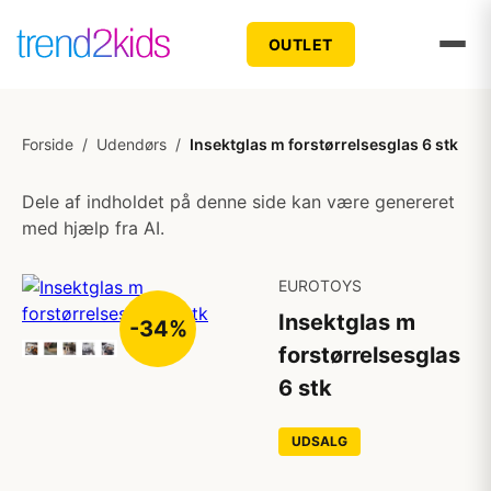
OUTLET
Forside
/
Udendørs
/
Insektglas m forstørrelsesglas 6 stk
Dele af indholdet på denne side kan være genereret
med hjælp fra AI.
EUROTOYS
Insektglas m
-34%
forstørrelsesglas
6 stk
UDSALG