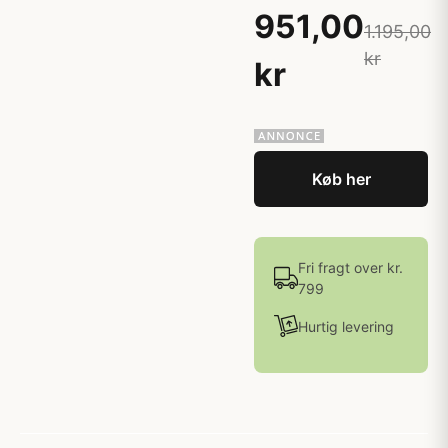
951,00
1.195,00
kr
kr
Køb her
Fri fragt over kr.
799
Hurtig levering