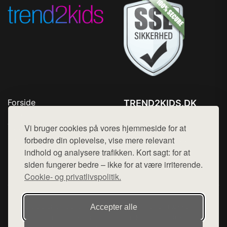
Forside
TREND2KIDS.DK
Produkter
Tlf. 78768672
Top Rabatter
Vi bruger cookies på vores hjemmeside for at
Mail:
hej@want.dk
Blog
forbedre din oplevelse, vise mere relevant
Kontakt
indhold og analysere trafikken. Kort sagt: for at
Cookie- og privatlivspolitik
siden fungerer bedre – ikke for at være irriterende.
Cookie- og privatlivspolitik.
Denne side er en del af want.dk, der udgiver en række
Accepter alle
hjemmesider med præsentation af forskellige produkter fra