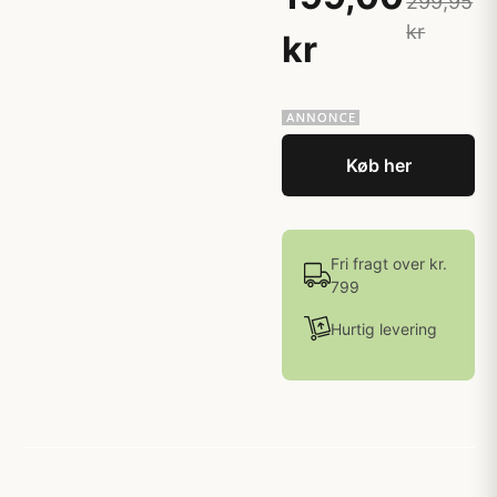
299,95
kr
kr
Køb her
Fri fragt over kr.
799
Hurtig levering