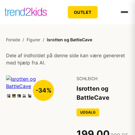
OUTLET
Forside
/
Figurer
/
Isrotten og BattleCave
Dele af indholdet på denne side kan være genereret
med hjælp fra AI.
SCHLEICH
Isrotten og
-34%
BattleCave
UDSALG
199,00