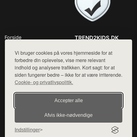
Forside
TREND2KIDS.DK
Produkter
Tlf. 78768672
Top Rabatter
Vi bruger cookies på vores hjemmeside for at
Mail:
hej@want.dk
Blog
forbedre din oplevelse, vise mere relevant
Kontakt
indhold og analysere trafikken. Kort sagt: for at
Cookie- og privatlivspolitik
siden fungerer bedre – ikke for at være irriterende.
Cookie- og privatlivspolitik.
Denne side er en del af want.dk, der udgiver en række
Accepter alle
hjemmesider med præsentation af forskellige produkter fra
diverse webshops. Der sælges ikke varer fra denne side - vi
Afvis ikke‑nødvendige
henviser til de shops, som sælger varen. Vi har heller ikke
varerne på lager.
Indstillinger