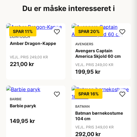
Du er måske interesseret i
SPAR 11%
SPAR 20%
LIONTOUCH
Amber Dragon-Kappe
AVENGERS
Avengers Captain
America Skjold 60 cm
VEJL. PRIS 249,00 KR
221,00 kr
VEJL. PRIS 249,00 KR
199,95 kr
SPAR 16%
BARBIE
Barbie paryk
BATMAN
Batman børnekostume
104 cm
149,95 kr
VEJL. PRIS 349,00 KR
292,00 kr