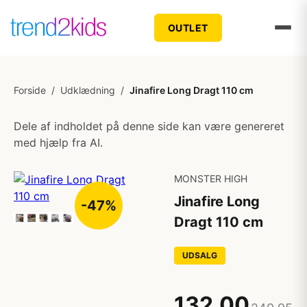
OUTLET
Forside
/
Udklædning
/
Jinafire Long Dragt 110 cm
Dele af indholdet på denne side kan være genereret
med hjælp fra AI.
MONSTER HIGH
Jinafire Long
-47%
Dragt 110 cm
UDSALG
132,00