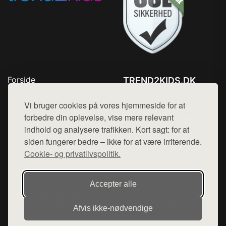
Forside
TREND2KIDS.DK
Produkter
Tlf. 78768672
Top Rabatter
Vi bruger cookies på vores hjemmeside for at
Mail:
hej@want.dk
Blog
forbedre din oplevelse, vise mere relevant
Kontakt
indhold og analysere trafikken. Kort sagt: for at
Cookie- og privatlivspolitik
siden fungerer bedre – ikke for at være irriterende.
Cookie- og privatlivspolitik.
Denne side er en del af want.dk, der udgiver en række
Accepter alle
hjemmesider med præsentation af forskellige produkter fra
diverse webshops. Der sælges ikke varer fra denne side - vi
Afvis ikke‑nødvendige
henviser til de shops, som sælger varen. Vi har heller ikke