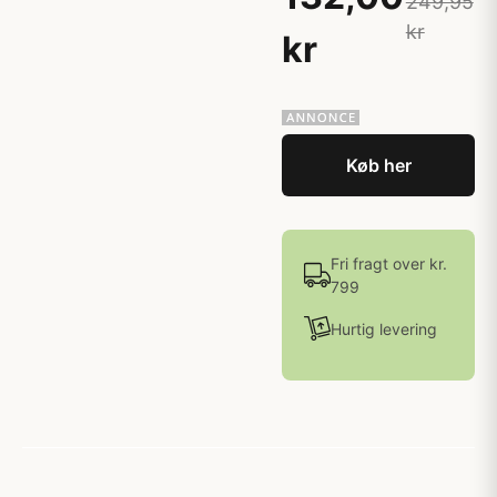
249,95
kr
kr
Køb her
Fri fragt over kr.
799
Hurtig levering