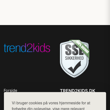
Forside
TREND2KIDS.DK
Produkter
Tlf. 78768672
Top Rabatter
Vi bruger cookies på vores hjemmeside for at
Mail:
hej@want.dk
Blog
forbedre din oplevelse, vise mere relevant