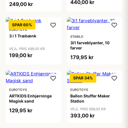
440,00 kr
249,00 kr
SPAR 60%
EUROTOYS
3 i 1 Træbænk
STABILO
3i1 farveblyanter, 10
farver
VEJL. PRIS 499,00 KR
199,00 kr
179,95 kr
SPAR 34%
EUROTOYS
EUROTOYS
ARTKIDS Enhjørninge
Ballon Stuffer Maker
Magisk sand
Station
VEJL. PRIS 599,00 KR
129,95 kr
393,00 kr