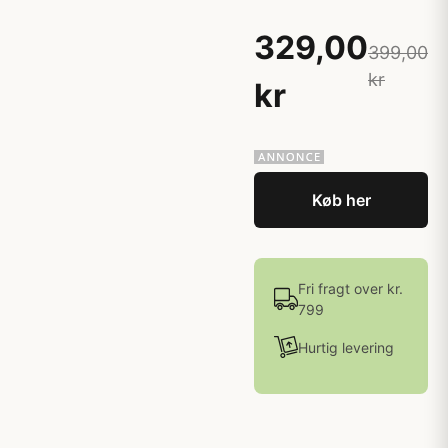
329,00
399,00
kr
kr
Køb her
Fri fragt over kr.
799
Hurtig levering