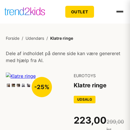
OUTLET
Forside
/
Udendørs
/
Klatre ringe
Dele af indholdet på denne side kan være genereret
med hjælp fra AI.
EUROTOYS
Klatre ringe
-25%
UDSALG
223,00
299,00
kr