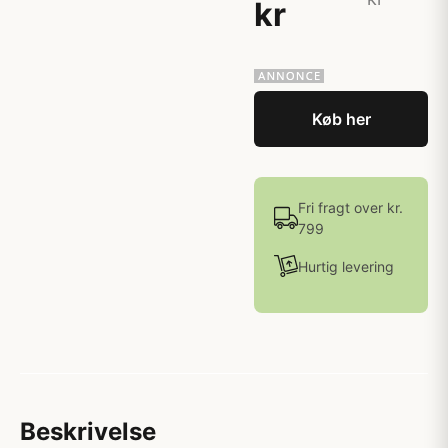
kr
Køb her
Fri fragt over kr.
799
Hurtig levering
Beskrivelse