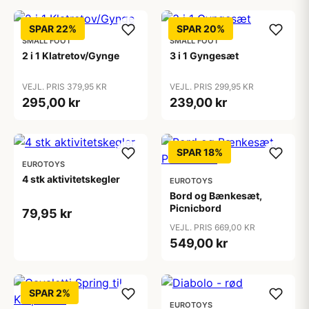
SPAR 22%
SPAR 20%
SMALL FOOT
SMALL FOOT
2 i 1 Klatretov/Gynge
3 i 1 Gyngesæt
VEJL. PRIS 379,95 KR
VEJL. PRIS 299,95 KR
295,00 kr
239,00 kr
SPAR 18%
EUROTOYS
4 stk aktivitetskegler
EUROTOYS
Bord og Bænkesæt,
Picnicbord
79,95 kr
VEJL. PRIS 669,00 KR
549,00 kr
SPAR 2%
EUROTOYS