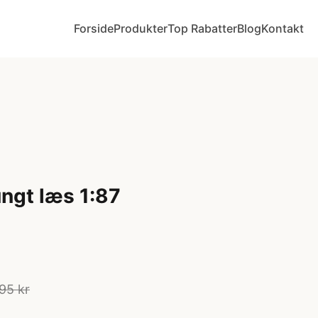
Forside
Produkter
Top Rabatter
Blog
Kontakt
ungt læs 1:87
95 kr