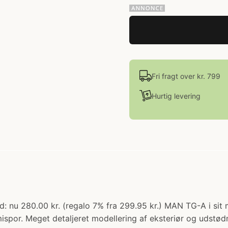
Fri fragt over kr. 799
Hurtig levering
lbud: nu 280.00 kr. (regalo 7% fra 299.95 kr.) MAN TG-A i s
ispor. Meget detaljeret modellering af eksteriør og udstød