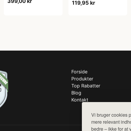
399,00 kr
119,95 kr
Forside
Produkter
Top Rabatter
Blog
Kontakt
Vi bruger cookies p
mere relevant indho
bedre – ikke for at 