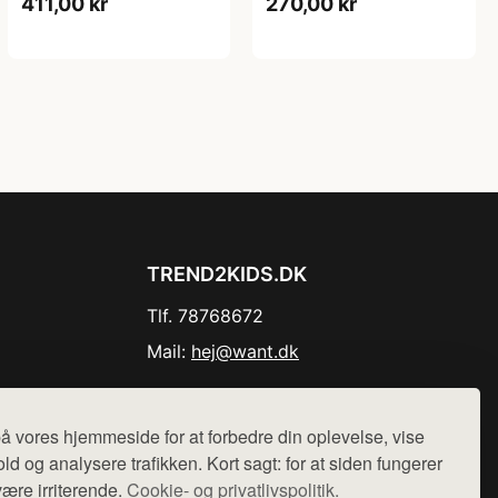
411,00 kr
270,00 kr
TREND2KIDS.DK
Tlf. 78768672
Mail:
hej@want.dk
Cookie- og privatlivspolitik
å vores hjemmeside for at forbedre din oplevelse, vise
ld og analysere trafikken. Kort sagt: for at siden fungerer
være irriterende.
Cookie- og privatlivspolitik.