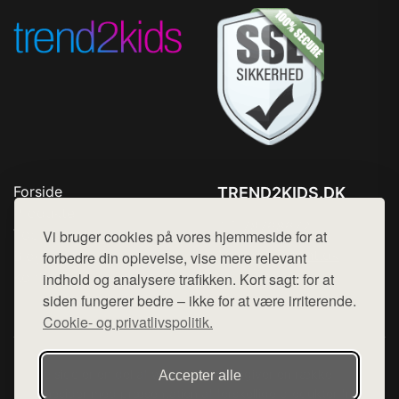
Forside
TREND2KIDS.DK
Produkter
Tlf. 78768672
Top Rabatter
Vi bruger cookies på vores hjemmeside for at
Mail:
hej@want.dk
Blog
forbedre din oplevelse, vise mere relevant
Kontakt
indhold og analysere trafikken. Kort sagt: for at
Cookie- og privatlivspolitik
siden fungerer bedre – ikke for at være irriterende.
Cookie- og privatlivspolitik.
Denne side er en del af want.dk, der udgiver en række
Accepter alle
hjemmesider med præsentation af forskellige produkter fra