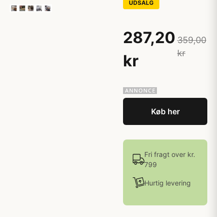
UDSALG
287,20
359,00
kr
kr
Køb her
Fri fragt over kr.
799
Hurtig levering