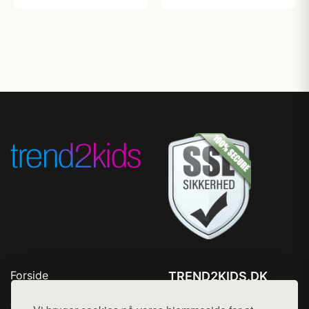
Forside
TREND2KIDS.DK
Produkter
Tlf. 78768672
Top Rabatter