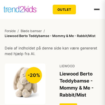
OUTLET
Forside
/
Bløde bamser
/
Liewood Berto Teddybamse - Mommy & Me - Rabbit/Mist
Dele af indholdet på denne side kan være genereret
med hjælp fra AI.
LIEWOOD
Liewood Berto
-20%
Teddybamse -
Mommy & Me -
Rabbit/Mist