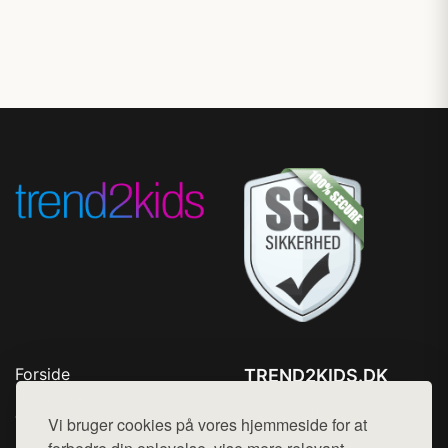
Forside
TREND2KIDS.DK
Produkter
Tlf. 78768672
Top Rabatter
Vi bruger cookies på vores hjemmeside for at
Mail:
hej@want.dk
Blog