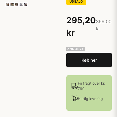
UDSALG
295,20
369,00
kr
kr
Køb her
Fri fragt over kr.
799
Hurtig levering