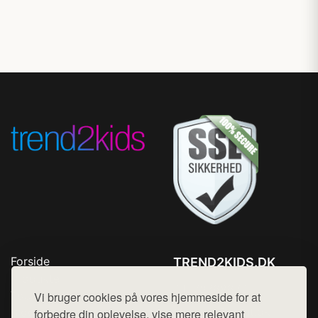
Forside
TREND2KIDS.DK
Produkter
Tlf. 78768672
Top Rabatter
Vi bruger cookies på vores hjemmeside for at
Mail:
hej@want.dk
Blog
forbedre din oplevelse, vise mere relevant