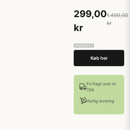
299,00
1.499,00
kr
kr
Køb her
Fri fragt over kr.
799
Hurtig levering