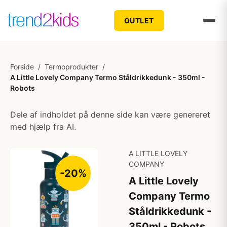
OUTLET
Forside
/
Termoprodukter
/
A Little Lovely Company Termo Ståldrikkedunk - 350ml -
Robots
Dele af indholdet på denne side kan være genereret
med hjælp fra AI.
A LITTLE LOVELY
COMPANY
-20%
A Little Lovely
Company Termo
Ståldrikkedunk -
350ml - Robots