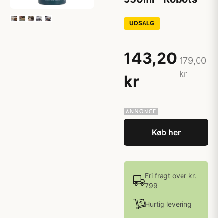
UDSALG
143,20
179,00
kr
kr
Køb her
Fri fragt over kr.
799
Hurtig levering