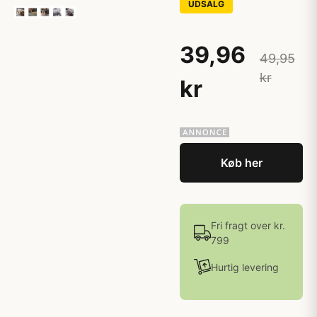
UDSALG
39,96
49,95
kr
kr
Køb her
Fri fragt over kr.
799
Hurtig levering