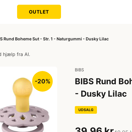
OUTLET
S Rund Boheme Sut - Str. 1 - Naturgummi - Dusky Lilac
 hjælp fra AI.
BIBS
BIBS Rund Boh
-20%
- Dusky Lilac
UDSALG
39,96 kr