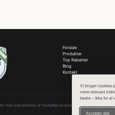
Forside
Produkter
Top Rabatter
Blog
Kontakt
Vi bruger cookies p
mere relevant indho
bedre – ikke for at 
r med præsentation af forskellige produkter fra diverse webshops. De
Accepter alle