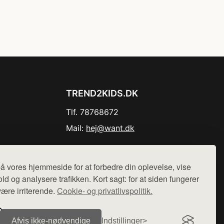
TREND2KIDS.DK
Tlf. 78768672
Mail:
hej@want.dk
Cookie- og privatlivspolitik
å vores hjemmeside for at forbedre din oplevelse, vise
ld og analysere trafikken. Kort sagt: for at siden fungerer
være irriterende.
Cookie- og privatlivspolitik.
r sælges ikke varer fra denne side - vi henviser til de shops,
Afvis ikke‑nødvendige
Indstillinger