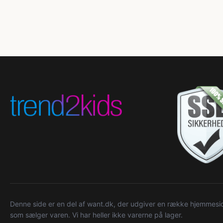
Denne side er en del af want.dk, der udgiver en række hjemmeside
som sælger varen. Vi har heller ikke varerne på lager.