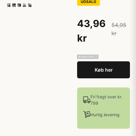
UDSALG
43,96
54,95
kr
kr
Køb her
Fri fragt over kr.
799
Hurtig levering