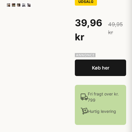
UDSALG
39,96
49,95
kr
kr
Køb her
Fri fragt over kr.
799
Hurtig levering