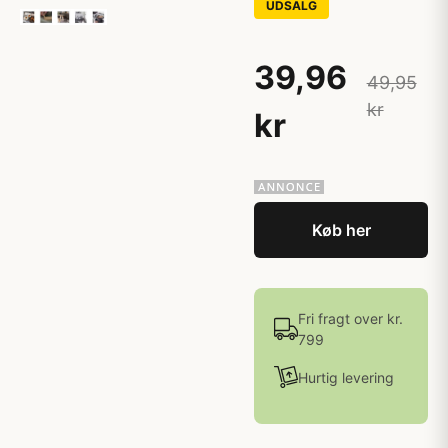
UDSALG
39,96
49,95
kr
kr
Køb her
Fri fragt over kr.
799
Hurtig levering