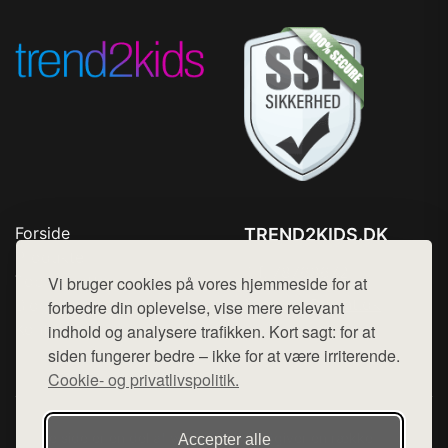
Forside
TREND2KIDS.DK
Produkter
Tlf. 78768672
Top Rabatter
Vi bruger cookies på vores hjemmeside for at
Mail:
hej@want.dk
Blog
forbedre din oplevelse, vise mere relevant
Kontakt
indhold og analysere trafikken. Kort sagt: for at
Cookie- og privatlivspolitik
siden fungerer bedre – ikke for at være irriterende.
Cookie- og privatlivspolitik.
Denne side er en del af want.dk, der udgiver en række
Accepter alle