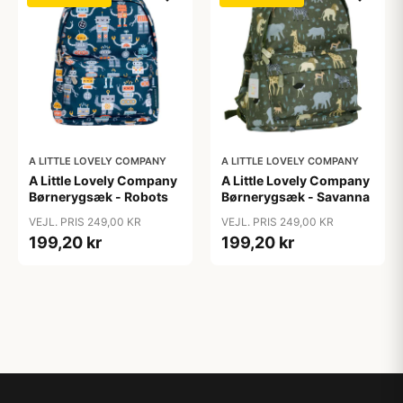
A LITTLE LOVELY COMPANY
A LITTLE LOVELY COMPANY
A Little Lovely Company
A Little Lovely Company
Børnerygsæk - Robots
Børnerygsæk - Savanna
VEJL. PRIS 249,00 KR
VEJL. PRIS 249,00 KR
199,20 kr
199,20 kr