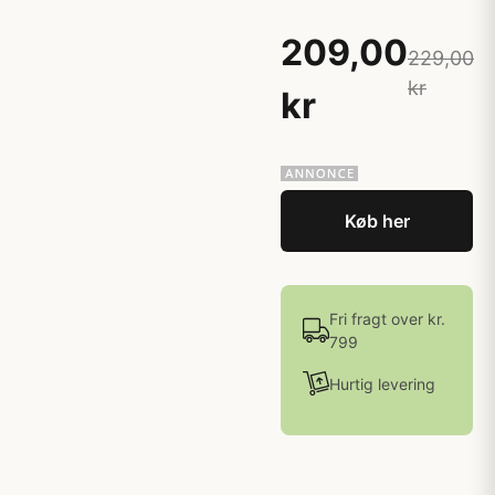
209,00
229,00
kr
kr
Køb her
Fri fragt over kr.
799
Hurtig levering