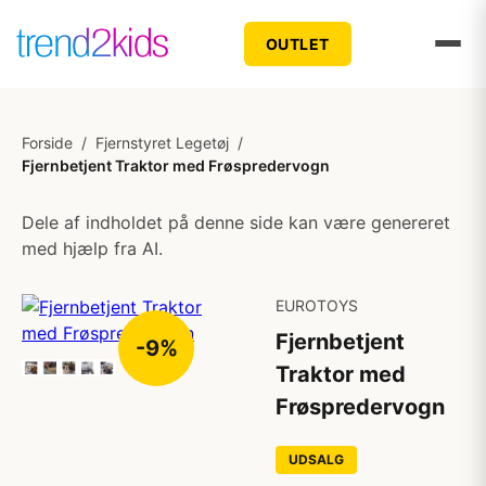
OUTLET
Forside
/
Fjernstyret Legetøj
/
Fjernbetjent Traktor med Frøspredervogn
Dele af indholdet på denne side kan være genereret
med hjælp fra AI.
EUROTOYS
Fjernbetjent
-9%
Traktor med
Frøspredervogn
UDSALG