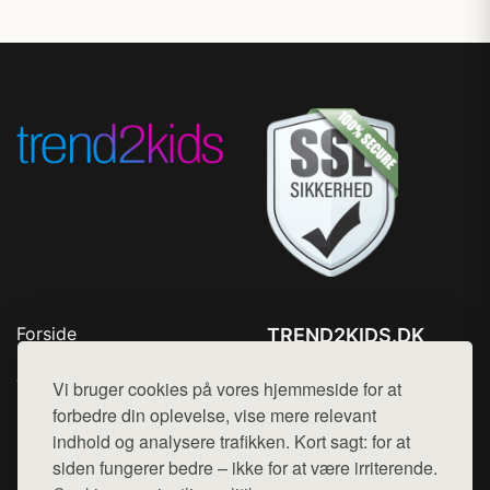
Forside
TREND2KIDS.DK
Produkter
Tlf. 78768672
Top Rabatter
Vi bruger cookies på vores hjemmeside for at
Mail:
hej@want.dk
Blog
forbedre din oplevelse, vise mere relevant
Kontakt
indhold og analysere trafikken. Kort sagt: for at
Cookie- og privatlivspolitik
siden fungerer bedre – ikke for at være irriterende.