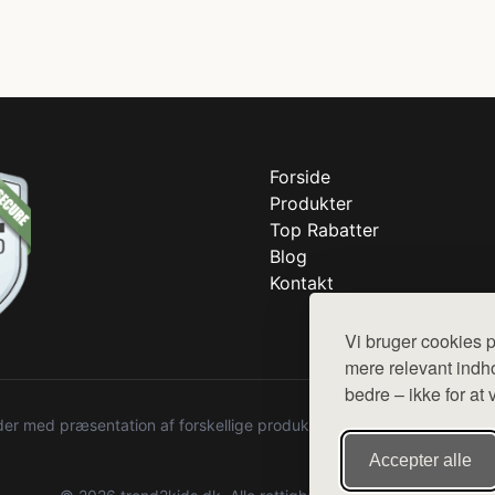
Forside
Produkter
Top Rabatter
Blog
Kontakt
Vi bruger cookies p
mere relevant indho
bedre – ikke for at 
r med præsentation af forskellige produkter fra diverse webshops. De
Accepter alle