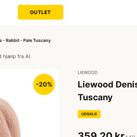
OUTLET
 - Rabbit - Pale Tuscany
 hjælp fra AI.
LIEWOOD
Liewood Denis
-20%
Tuscany
UDSALG
359,20 kr