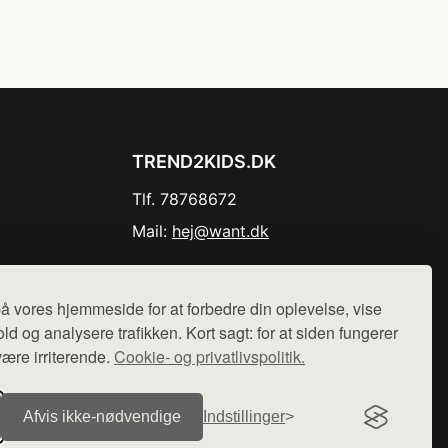
TREND2KIDS.DK
Tlf. 78768672
Mail:
hej@want.dk
Cookie- og privatlivspolitik
å vores hjemmeside for at forbedre din oplevelse, vise
ld og analysere trafikken. Kort sagt: for at siden fungerer
være irriterende.
Cookie- og privatlivspolitik.
r sælges ikke varer fra denne side - vi henviser til de shops,
Afvis ikke‑nødvendige
Indstillinger