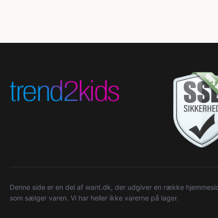
Denne side er en del af want.dk, der udgiver en række hjemmeside
som sælger varen. Vi har heller ikke varerne på lager.