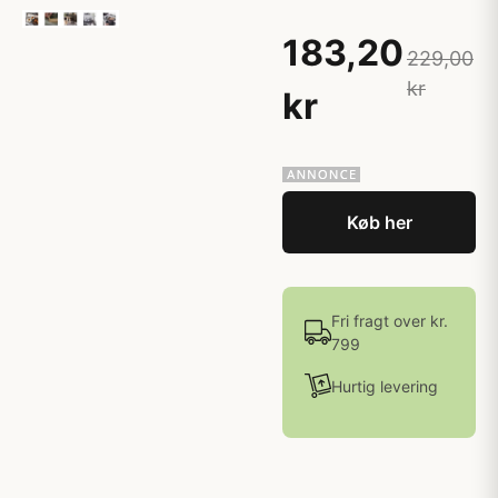
183,20
229,00
kr
kr
Køb her
Fri fragt over kr.
799
Hurtig levering