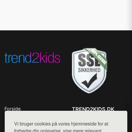
Forside
TREND2KIDS.DK
Produkter
Tlf. 78768672
Top Rabatter
Vi bruger cookies på vores hjemmeside for at
Mail:
hej@want.dk
Blog
forbedre din oplevelse, vise mere relevant