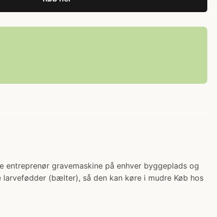
tive entreprenør gravemaskine på enhver byggeplads og
ge larvefødder (bælter), så den kan køre i mudre Køb hos