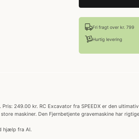
Fri fragt over kr. 799
Hurtig levering
øj. Pris: 249.00 kr. RC Excavator fra SPEEDX er den ultima
er store maskiner. Den Fjernbetjente gravemaskine har rigti
 hjælp fra AI.